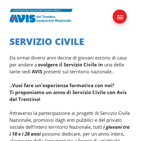
Skip
to
content
SERVIZIO CIVILE
Da ormai diversi anni decine di giovani escono di casa
per andare a
svolgere il Servizio Civile
in
una delle
tante sedi
AVIS
presenti sul territorio nazionale..
..Vuoi fare un'esperienza formativa con noi?
Ti proponiamo un anno di Servizio Civile con Avis
del Trentino!
Attraverso la partecipazione ai progetti di Servizio Civile
Nazionale, promossi dagli enti pubblici e del privato
sociale dell’intero territorio Nazionale, tutti
i giovani tra
i 18 e i 28 anni
possono dedicare, per un anno intero,
alcune ore della loro giornata a favore di un’attività