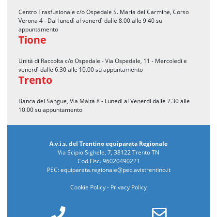
Centro Trasfusionale c/o Ospedale S. Maria del Carmine, Corso
Verona 4 - Dal lunedì al venerdì dalle 8.00 alle 9.40 su
appuntamento
Tione
Unità di Raccolta c/o Ospedale - Via Ospedale, 11 - Mercoledì e
venerdì dalle 6.30 alle 10.00 su appuntamento
Trento
Banca del Sangue, Via Malta 8 - Lunedì al Venerdì dalle 7.30 alle
10.00 su appuntamento
A.v.i.s. del Trentino equiparata Regionale
Via Scipio Sighele, 7, 38122 Trento TN
Cod.Fisc. 96020490221
PEC:
equiparata.regionale@pec.avistrentino.it
Cookie Policy
-
Privacy Policy