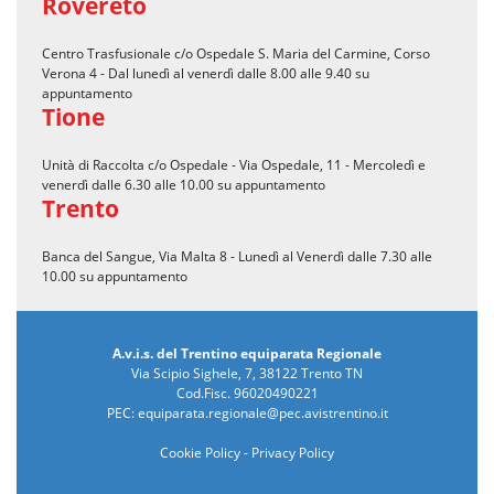
Rovereto
Centro Trasfusionale c/o Ospedale S. Maria del Carmine, Corso
Verona 4 - Dal lunedì al venerdì dalle 8.00 alle 9.40 su
appuntamento
Tione
Unità di Raccolta c/o Ospedale - Via Ospedale, 11 - Mercoledì e
venerdì dalle 6.30 alle 10.00 su appuntamento
Trento
Banca del Sangue, Via Malta 8 - Lunedì al Venerdì dalle 7.30 alle
10.00 su appuntamento
A.v.i.s. del Trentino equiparata Regionale
Via Scipio Sighele, 7, 38122 Trento TN
Cod.Fisc. 96020490221
PEC:
equiparata.regionale@pec.avistrentino.it
Cookie Policy
-
Privacy Policy