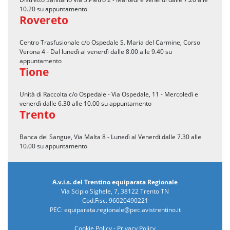
10.20 su appuntamento
Rovereto
Centro Trasfusionale c/o Ospedale S. Maria del Carmine, Corso
Verona 4 - Dal lunedì al venerdì dalle 8.00 alle 9.40 su
appuntamento
Tione
Unità di Raccolta c/o Ospedale - Via Ospedale, 11 - Mercoledì e
venerdì dalle 6.30 alle 10.00 su appuntamento
Trento
Banca del Sangue, Via Malta 8 - Lunedì al Venerdì dalle 7.30 alle
10.00 su appuntamento
A.v.i.s. del Trentino equiparata Regionale
Via Scipio Sighele, 7, 38122 Trento TN
Cod.Fisc. 96020490221
PEC:
equiparata.regionale@pec.avistrentino.it
Cookie Policy
-
Privacy Policy