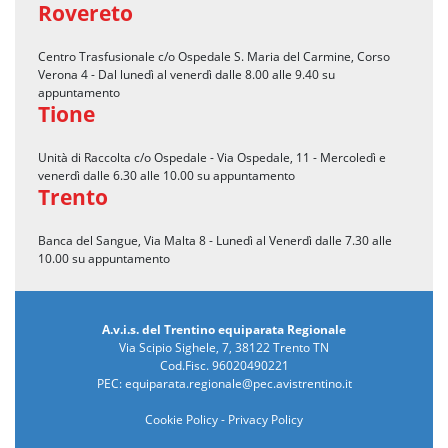
Rovereto
Centro Trasfusionale c/o Ospedale S. Maria del Carmine, Corso
Verona 4 - Dal lunedì al venerdì dalle 8.00 alle 9.40 su
appuntamento
Tione
Unità di Raccolta c/o Ospedale - Via Ospedale, 11 - Mercoledì e
venerdì dalle 6.30 alle 10.00 su appuntamento
Trento
Banca del Sangue, Via Malta 8 - Lunedì al Venerdì dalle 7.30 alle
10.00 su appuntamento
A.v.i.s. del Trentino equiparata Regionale
Via Scipio Sighele, 7, 38122 Trento TN
Cod.Fisc. 96020490221
PEC:
equiparata.regionale@pec.avistrentino.it
Cookie Policy
-
Privacy Policy