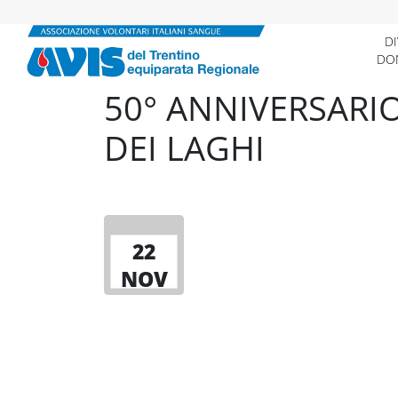
Skip
to
D
DO
content
50° ANNIVERSARI
DEI LAGHI
22
NOV