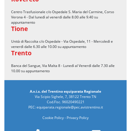
Centro Trasfusionale c/o Ospedale S. Maria del Carmine, Corso
Verona 4 - Dal lunedì al venerdì dalle 8.00 alle 9.40 su
appuntamento
Tione
Unità di Raccolta c/o Ospedale - Via Ospedale, 11 - Mercoledì e
venerdì dalle 6.30 alle 10.00 su appuntamento
Trento
Banca del Sangue, Via Malta 8 - Lunedì al Venerdì dalle 7.30 alle
10.00 su appuntamento
A.v.i.s. del Trentino equiparata Regionale
Via Scipio Sighele, 7, 38122 Trento TN
Cod.Fisc. 96020490221
PEC:
equiparata.regionale@pec.avistrentino.it
Cookie Policy
-
Privacy Policy