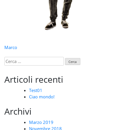
Navigazione
Marco
articoli
Ricerca
per:
Articoli recenti
Test01
Ciao mondo!
Archivi
Marzo 2019
Novembre 2018